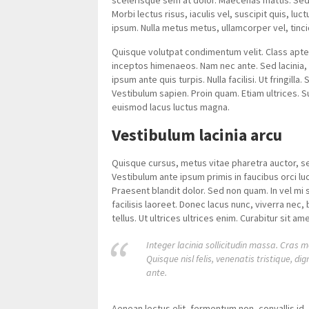
scelerisque sem at dolor. Maecenas mattis. Sed c
Morbi lectus risus, iaculis vel, suscipit quis, luc
ipsum. Nulla metus metus, ullamcorper vel, tinci
Quisque volutpat condimentum velit. Class apten
inceptos himenaeos. Nam nec ante. Sed lacinia, 
ipsum ante quis turpis. Nulla facilisi. Ut fringil
Vestibulum sapien. Proin quam. Etiam ultrices. S
euismod lacus luctus magna.
Vestibulum lacinia arcu
Quisque cursus, metus vitae pharetra auctor, 
Vestibulum ante ipsum primis in faucibus orci luc
Praesent blandit dolor. Sed non quam. In vel m
facilisis laoreet. Donec lacus nunc, viverra nec
tellus. Ut ultrices ultrices enim. Curabitur sit ame
Integer lacinia sollicitudin massa. Cras m
Quisque nisl felis, venenatis tristique, di
ante.
Aenean lectus elit, fermentum non, convallis id, s