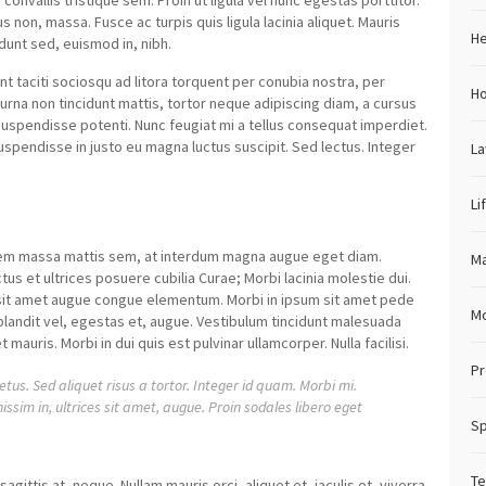
onvallis tristique sem. Proin ut ligula vel nunc egestas porttitor.
tus non, massa. Fusce ac turpis quis ligula lacinia aliquet. Mauris
He
dunt sed, euismod in, nibh.
t taciti sociosqu ad litora torquent per conubia nostra, per
H
urna non tincidunt mattis, tortor neque adipiscing diam, a cursus
la. Suspendisse potenti. Nunc feugiat mi a tellus consequat imperdiet.
uspendisse in justo eu magna luctus suscipit. Sed lectus. Integer
L
Li
sem massa mattis sem, at interdum magna augue eget diam.
Ma
tus et ultrices posuere cubilia Curae; Morbi lacinia molestie dui.
i sit amet augue congue elementum. Morbi in ipsum sit amet pede
M
, blandit vel, egestas et, augue. Vestibulum tincidunt malesuada
t mauris. Morbi in dui quis est pulvinar ullamcorper. Nulla facilisi.
Pr
etus. Sed aliquet risus a tortor. Integer id quam. Morbi mi.
gnissim in, ultrices sit amet, augue. Proin sodales libero eget
Sp
Te
agittis at, neque. Nullam mauris orci, aliquet et, iaculis et, viverra