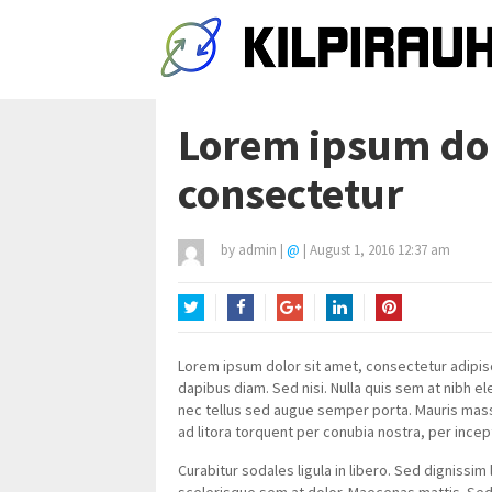
Lorem ipsum dol
consectetur
by
admin
|
@
|
August 1, 2016 12:37 am
Twitter
Facebook
Google+
LinkedIn
Pinterest
Lorem ipsum dolor sit amet, consectetur adipisc
dapibus diam. Sed nisi. Nulla quis sem at nibh 
nec tellus sed augue semper porta. Mauris massa.
ad litora torquent per conubia nostra, per ince
Curabitur sodales ligula in libero. Sed dignissim