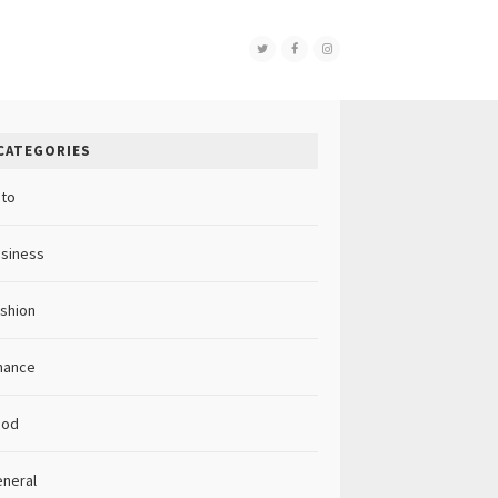
CATEGORIES
to
siness
shion
nance
ood
neral