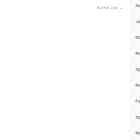
Au
Rachel Zoe
→
Ju
N
Ma
Ap
Ma
Fe
Ap
Ma