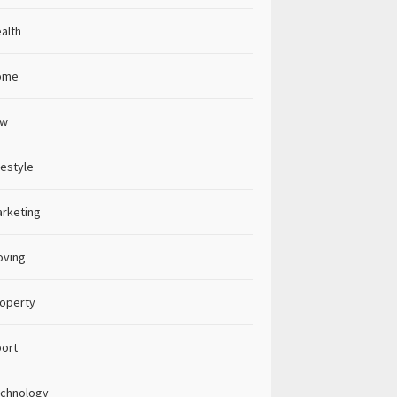
alth
ome
aw
festyle
rketing
oving
operty
ort
chnology