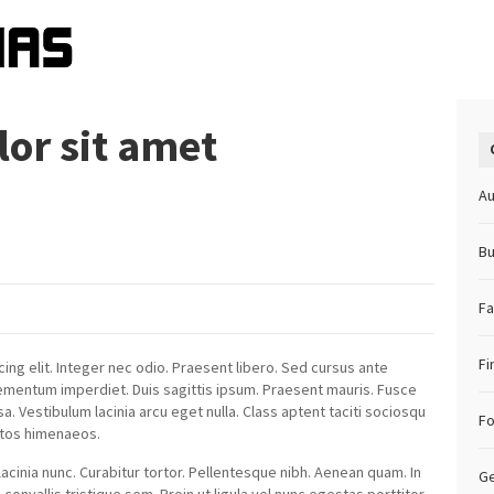
or sit amet
Au
Bu
Fa
Fi
ing elit. Integer nec odio. Praesent libero. Sed cursus ante
elementum imperdiet. Duis sagittis ipsum. Praesent mauris. Fusce
 Vestibulum lacinia arcu eget nulla. Class aptent taciti sociosqu
F
ptos himenaeos.
 lacinia nunc. Curabitur tortor. Pellentesque nibh. Aenean quam. In
Ge