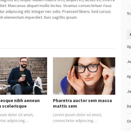
perdiet. Maecenas aliquet mollis lectus. Vivamus consectetuer risus
ur adipiscing elit. Integer nec odio. Praesent libero. Sed cursus
Tr
ibh elementum imperdiet. Duis sagittis ipsum.
Ap
Ju
Ap
Ja
tesque nibh aenean
Pharetra auctor sem massa
n scelerisque
mattis sem
D
sum dolor sit amet,
Lorem ipsum dolor sit amet,
tur adipiscing…
consectetur adipiscing…
Oc