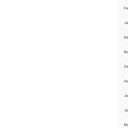
Fe
Ja
D
N
S
Au
Ju
Ju
Ma