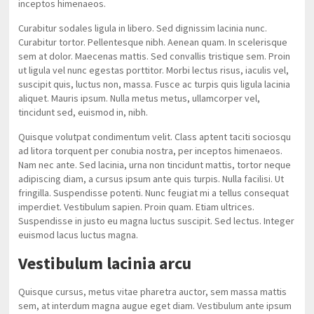
inceptos himenaeos.
Curabitur sodales ligula in libero. Sed dignissim lacinia nunc.
Curabitur tortor. Pellentesque nibh. Aenean quam. In scelerisque
sem at dolor. Maecenas mattis. Sed convallis tristique sem. Proin
ut ligula vel nunc egestas porttitor. Morbi lectus risus, iaculis vel,
suscipit quis, luctus non, massa. Fusce ac turpis quis ligula lacinia
aliquet. Mauris ipsum. Nulla metus metus, ullamcorper vel,
tincidunt sed, euismod in, nibh.
Quisque volutpat condimentum velit. Class aptent taciti sociosqu
ad litora torquent per conubia nostra, per inceptos himenaeos.
Nam nec ante. Sed lacinia, urna non tincidunt mattis, tortor neque
adipiscing diam, a cursus ipsum ante quis turpis. Nulla facilisi. Ut
fringilla. Suspendisse potenti. Nunc feugiat mi a tellus consequat
imperdiet. Vestibulum sapien. Proin quam. Etiam ultrices.
Suspendisse in justo eu magna luctus suscipit. Sed lectus. Integer
euismod lacus luctus magna.
Vestibulum lacinia arcu
Quisque cursus, metus vitae pharetra auctor, sem massa mattis
sem, at interdum magna augue eget diam. Vestibulum ante ipsum