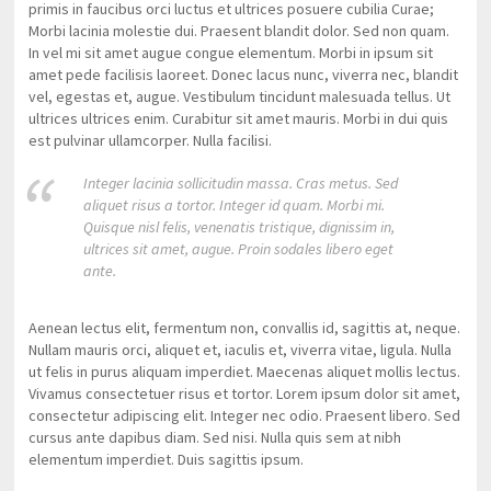
primis in faucibus orci luctus et ultrices posuere cubilia Curae;
Morbi lacinia molestie dui. Praesent blandit dolor. Sed non quam.
In vel mi sit amet augue congue elementum. Morbi in ipsum sit
amet pede facilisis laoreet. Donec lacus nunc, viverra nec, blandit
vel, egestas et, augue. Vestibulum tincidunt malesuada tellus. Ut
ultrices ultrices enim. Curabitur sit amet mauris. Morbi in dui quis
est pulvinar ullamcorper. Nulla facilisi.
Integer lacinia sollicitudin massa. Cras metus. Sed
aliquet risus a tortor. Integer id quam. Morbi mi.
Quisque nisl felis, venenatis tristique, dignissim in,
ultrices sit amet, augue. Proin sodales libero eget
ante.
Aenean lectus elit, fermentum non, convallis id, sagittis at, neque.
Nullam mauris orci, aliquet et, iaculis et, viverra vitae, ligula. Nulla
ut felis in purus aliquam imperdiet. Maecenas aliquet mollis lectus.
Vivamus consectetuer risus et tortor. Lorem ipsum dolor sit amet,
consectetur adipiscing elit. Integer nec odio. Praesent libero. Sed
cursus ante dapibus diam. Sed nisi. Nulla quis sem at nibh
elementum imperdiet. Duis sagittis ipsum.