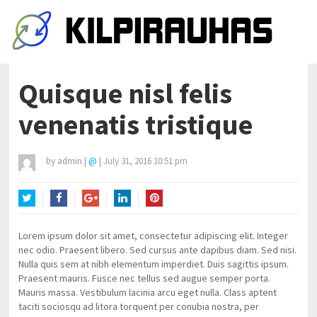
Quisque nisl felis
venenatis tristique
by
admin
|
@
|
July 31, 2016 10:51 pm
Twitter
Facebook
Google+
LinkedIn
Pinterest
Lorem ipsum dolor sit amet, consectetur adipiscing elit. Integer
nec odio. Praesent libero. Sed cursus ante dapibus diam. Sed nisi.
Nulla quis sem at nibh elementum imperdiet. Duis sagittis ipsum.
Praesent mauris. Fusce nec tellus sed augue semper porta.
Mauris massa. Vestibulum lacinia arcu eget nulla. Class aptent
taciti sociosqu ad litora torquent per conubia nostra, per