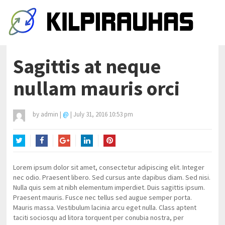
Sagittis at neque
nullam mauris orci
by
admin
|
@
|
July 31, 2016 10:53 pm
Twitter
Facebook
Google+
LinkedIn
Pinterest
Lorem ipsum dolor sit amet, consectetur adipiscing elit. Integer
nec odio. Praesent libero. Sed cursus ante dapibus diam. Sed nisi.
Nulla quis sem at nibh elementum imperdiet. Duis sagittis ipsum.
Praesent mauris. Fusce nec tellus sed augue semper porta.
Mauris massa. Vestibulum lacinia arcu eget nulla. Class aptent
taciti sociosqu ad litora torquent per conubia nostra, per