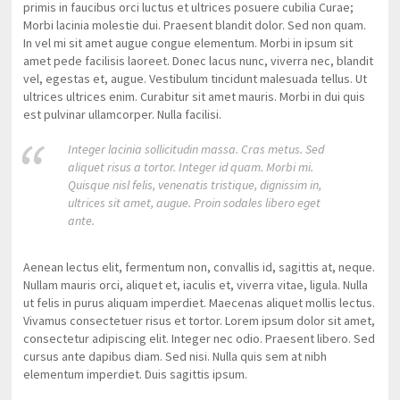
primis in faucibus orci luctus et ultrices posuere cubilia Curae;
Morbi lacinia molestie dui. Praesent blandit dolor. Sed non quam.
In vel mi sit amet augue congue elementum. Morbi in ipsum sit
amet pede facilisis laoreet. Donec lacus nunc, viverra nec, blandit
vel, egestas et, augue. Vestibulum tincidunt malesuada tellus. Ut
ultrices ultrices enim. Curabitur sit amet mauris. Morbi in dui quis
est pulvinar ullamcorper. Nulla facilisi.
Integer lacinia sollicitudin massa. Cras metus. Sed
aliquet risus a tortor. Integer id quam. Morbi mi.
Quisque nisl felis, venenatis tristique, dignissim in,
ultrices sit amet, augue. Proin sodales libero eget
ante.
Aenean lectus elit, fermentum non, convallis id, sagittis at, neque.
Nullam mauris orci, aliquet et, iaculis et, viverra vitae, ligula. Nulla
ut felis in purus aliquam imperdiet. Maecenas aliquet mollis lectus.
Vivamus consectetuer risus et tortor. Lorem ipsum dolor sit amet,
consectetur adipiscing elit. Integer nec odio. Praesent libero. Sed
cursus ante dapibus diam. Sed nisi. Nulla quis sem at nibh
elementum imperdiet. Duis sagittis ipsum.