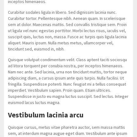
inceptos himenaeos.
Curabitur sodales ligula in libero. Sed dignissim lacinia nunc.
Curabitur tortor. Pellentesque nibh. Aenean quam. In scelerisque
sem at dolor. Maecenas mattis. Sed convallis tristique sem. Proin
ut ligula vel nunc egestas porttitor. Morbi lectus risus, iaculis vel,
suscipit quis, luctus non, massa. Fusce ac turpis quis ligula lacinia
aliquet. Mauris ipsum. Nulla metus metus, ullamcorper vel,
tincidunt sed, euismod in, nibh.
Quisque volutpat condimentum velit. Class aptent taciti sociosqu
ad litora torquent per conubia nostra, per inceptos himenaeos.
Nam nec ante. Sed lacinia, urna non tincidunt mattis, tortor neque
adipiscing diam, a cursus ipsum ante quis turpis. Nulla facilisi. Ut
fringilla. Suspendisse potenti. Nunc feugiat mi a tellus consequat
imperdiet. Vestibulum sapien. Proin quam. Etiam ultrices.
Suspendisse in justo eu magna luctus suscipit. Sed lectus. Integer
euismod lacus luctus magna.
Vestibulum lacinia arcu
Quisque cursus, metus vitae pharetra auctor, sem massa mattis
sem, at interdum magna augue eget diam. Vestibulum ante ipsum